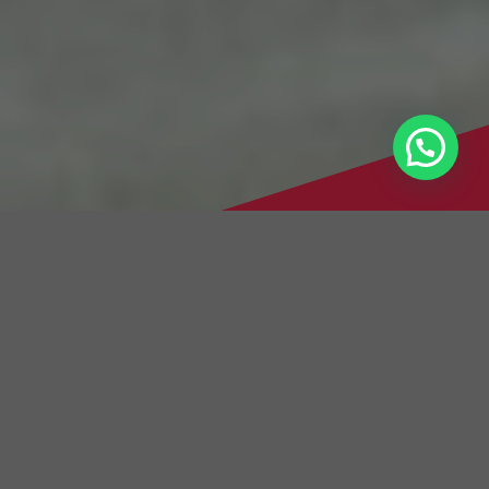
Brauchen Sie Hilfe?
Ihr bewährter Autoglas-Service
für LKWs in Heppenheim und
Umgebung