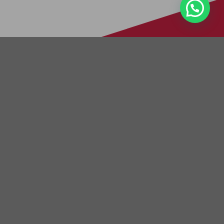
Krach Autoglas in Steinbach und
Umgebung
Wie viele von Ihnen haben sich schon gefragt, ob
wir unseren erstklassigen Autoglas-Service auch in
Steinbach
anbieten? Die Antwort ist ein
überzeugendes Ja! Wir sind stolz darauf, sagen zu
können, dass wir bereits vielen LKW-Unternehmen,