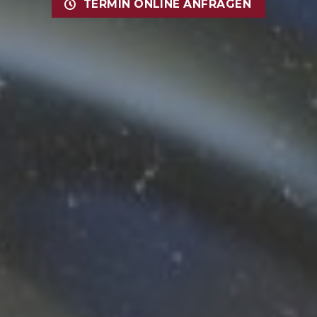
TERMIN ONLINE ANFRAGE